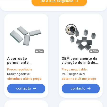
Dê a sua exigência
A corrosão
OEM permanente da
permanente
vibração do ímã de
industrial dos ímãs
barra da ferrite do
Preço:
negotiable
Preço:
negotiable
de barra da ferrite
motor elétrico do
MOQ:
negociável
MOQ:
negociável
impermeabiliza
cortador de grama
ISO/TS16949
anti
obtenha o ultimo preço
obtenha o ultimo preço
contacto
contacto