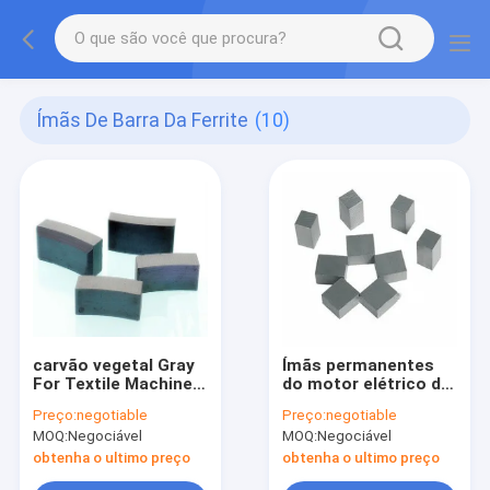
Ímãs De Barra Da Ferrite
(10)
carvão vegetal Gray
Ímãs permanentes
For Textile Machine
do motor elétrico do
Motor dos ímãs de
OEM dos ímãs de
Preço:
negotiable
Preço:
negotiable
barra da ferrite
barra do cortador de
MOQ:
Negociável
MOQ:
Negociável
6Fe2O3
grama
obtenha o ultimo preço
obtenha o ultimo preço