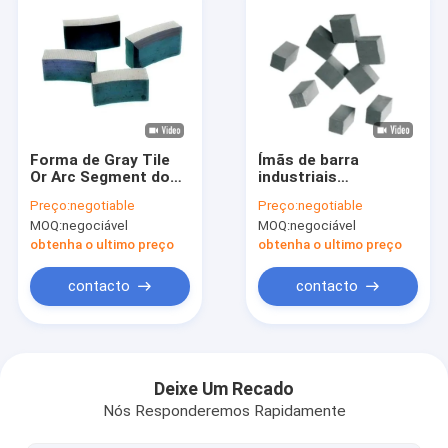
Forma de Gray Tile
Ímãs de barra
Or Arc Segment do
industriais
carvão vegetal dos
personalizados IATF
Preço:
negotiable
Preço:
negotiable
ímãs de barra da
do ímã da ferrite de
MOQ:
negociável
MOQ:
negociável
ferrite de SrO
38cc 40cc 16949
6Fe2O3
obtenha o ultimo preço
obtenha o ultimo preço
contacto
contacto
Casa
Produtos
Deixe Um Recado
Nós Responderemos Rapidamente
Mostra de VR