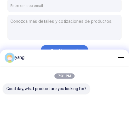
Sobre nós
Excursão da fábrica
Controle da qualidade
Peça umas citações
Continue
yang
Ímã permanente da ferrite
Nossas Categorias
7:31 PM
Ímã aglomerado da ferrite
Good day, what product are you looking for?
Ímãs do motor da ferrite
Ímã modelagem por injeção
Ferrite Ring Magnet
Ímã permanente da
Ímã aglomerado da
Ímãs do motor