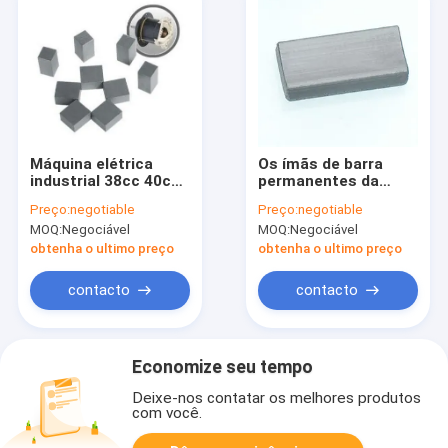
Máquina elétrica
Os ímãs de barra
industrial 38cc 40cc
permanentes da
42cc da serra dos
ferrite do gerador
Preço:
negotiable
Preço:
negotiable
ímãs de barra da
personalizaram a
MOQ:
Negociável
MOQ:
Negociável
ferrite
anti corrosão alta
obtenha o ultimo preço
obtenha o ultimo preço
contacto
contacto
Economize seu tempo
Deixe-nos contatar os melhores produtos
com você.