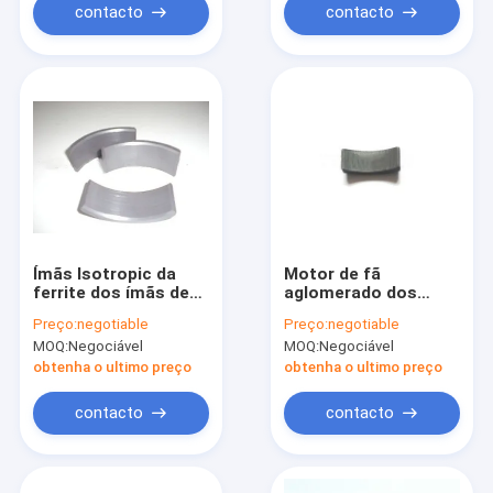
contacto
contacto
Ímãs Isotropic da
Motor de fã
ferrite dos ímãs de
aglomerado dos
barra JC-Y4240 da
ímãs de barra 30W da
Preço:
negotiable
Preço:
negotiable
ferrite de Acg da
ferrite da ferrite 50W
MOQ:
Negociável
MOQ:
Negociável
motocicleta
80W
obtenha o ultimo preço
obtenha o ultimo preço
contacto
contacto